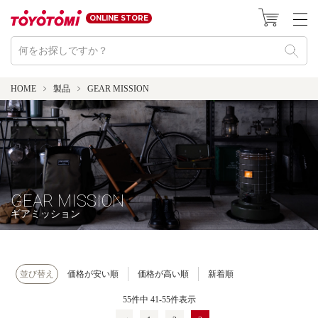
ONLINE STORE
HOME
製品
GEAR MISSION
GEAR MISSION
ギアミッション
並び替え
価格が安い順
価格が高い順
新着順
55
件中
41
-
55
件表示