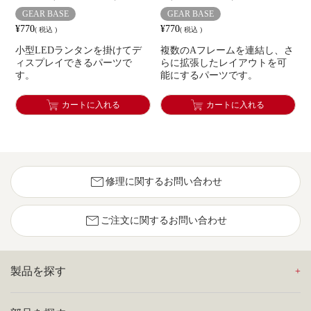
GEAR BASE
GEAR BASE
¥
770
¥
770
税込
税込
小型LEDランタンを掛けてデ
複数のAフレームを連結し、さ
ィスプレイできるパーツで
らに拡張したレイアウトを可
す。
能にするパーツです。
カートに入れる
カートに入れる
mail
修理に関するお問い合わせ
mail
ご注文に関するお問い合わせ
製品を探す