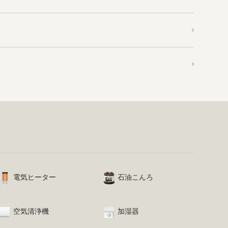
電気ヒーター
石油こんろ
空気清浄機
加湿器