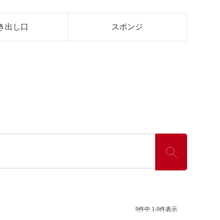
き出し口
スポンジ
9
件中
1
-
9
件表示