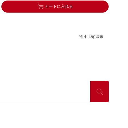
カートに入れる
9
件中
1
-
9
件表示