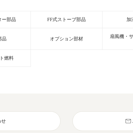
ター部品
FF式ストーブ部品
加
扇風機・
部品
オプション部材
ト燃料
mail
わせ