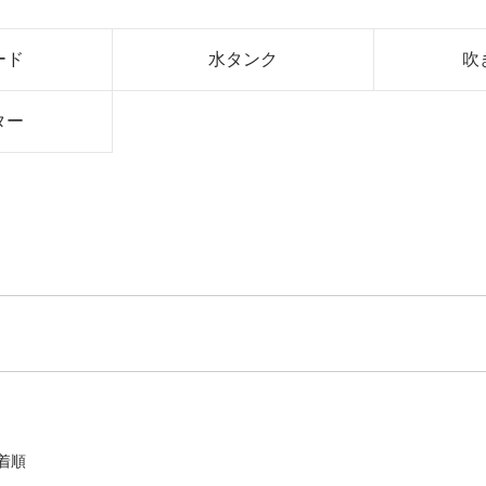
ード
水タンク
吹
ター
着順