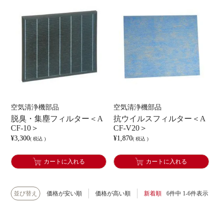
空気清浄機部品
空気清浄機部品
脱臭・集塵フィルター＜A
抗ウイルスフィルター＜A
CF-10＞
CF-V20＞
¥
3,300
¥
1,870
税込
税込
カートに入れる
カートに入れる
並び替え
価格が安い順
価格が高い順
新着順
6
件中
1
-
6
件表示