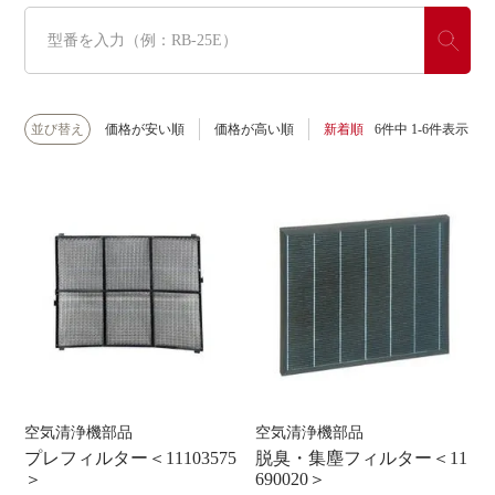
並び替え
価格が安い順
価格が高い順
新着順
6
件中
1
-
6
件表示
空気清浄機部品
空気清浄機部品
プレフィルター＜11103575
脱臭・集塵フィルター＜11
＞
690020＞