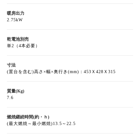
暖房出力
2.75kW
乾電池別売
単2（4本必要）
寸法
(置台を含む)高さ×幅×奥行き(mm)：453Ｘ428Ｘ315
質量(Kg)
7.6
燃焼継続時間(約・ｈ)
(最大燃焼～最小燃焼)13.5～22.5