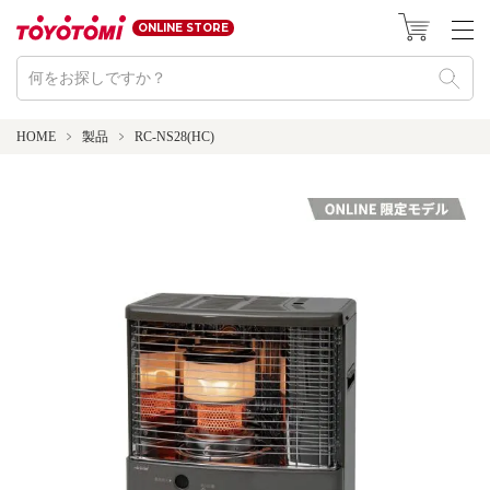
ONLINE STORE
HOME
製品
RC-NS28(HC)