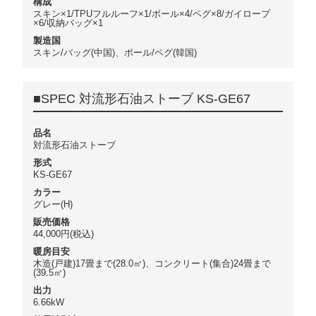
構成
スキン×1/TPUフルルーフ×1/ポール×4/ペグ×8/ガイロープ
×6/収納バッグ×1
製造国
スキン/バッグ(中国)、ポール/ペグ(韓国)
■SPEC 対流形石油ストーブ KS-GE67
品名
対流形石油ストーブ
形式
KS-GE67
カラー
グレー(H)
販売価格
44,000円(税込)
暖房目安
木造(戸建)17畳まで(28.0㎡)、コンクリート(集合)24畳まで
(39.5㎡)
出力
6.66kW