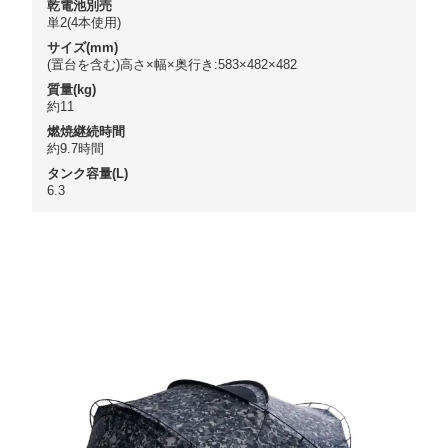
乾電池別売
単2(4本使用)
サイズ(mm)
(置台を含む)高さ×幅×奥行き:583×482×482
質量(kg)
約11
燃焼継続時間
約9.7時間
タンク容量(L)
6.3