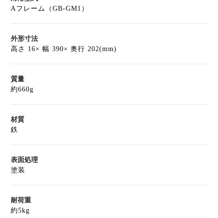
Aフレーム（GB-GM1）
外形寸法
高さ 16× 幅 390× 奥行 202(mm)
質量
約660g
材質
鉄
表面処理
塗装
耐荷重
約5kg