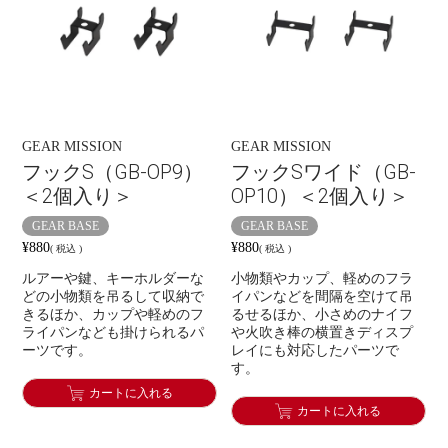
GEAR MISSION
GEAR MISSION
フックS（GB-OP9）
フックSワイド（GB-
＜2個入り＞
OP10）＜2個入り＞
GEAR BASE
GEAR BASE
¥
880
¥
880
税込
税込
ルアーや鍵、キーホルダーな
小物類やカップ、軽めのフラ
どの小物類を吊るして収納で
イパンなどを間隔を空けて吊
きるほか、カップや軽めのフ
るせるほか、小さめのナイフ
ライパンなども掛けられるパ
や火吹き棒の横置きディスプ
ーツです。
レイにも対応したパーツで
す。
カートに入れる
カートに入れる