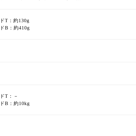
T：約130g
B：約410g
ドT：－
B：約10kg