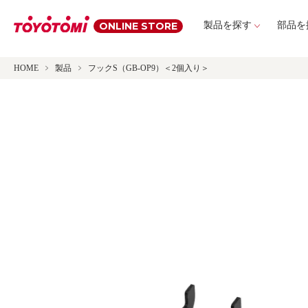
ONLINE STORE
製品を探す
部品を
HOME
製品
フックS（GB-OP9）＜2個入り＞