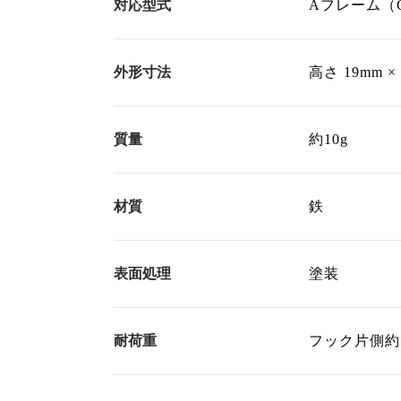
対応型式
Aフレーム（G
外形寸法
高さ 19mm ×
質量
約10g
材質
鉄
表面処理
塗装
耐荷重
フック片側約5