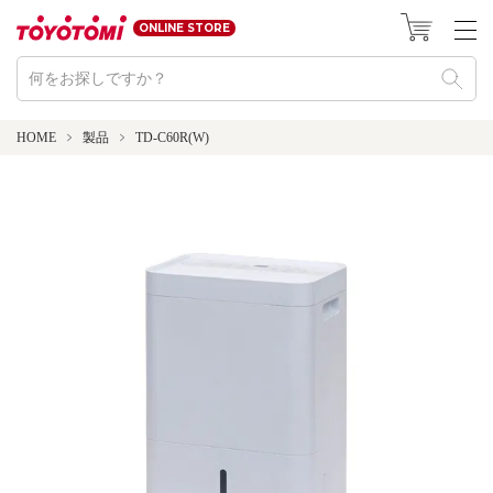
ONLINE STORE
HOME
製品
TD-C60R(W)