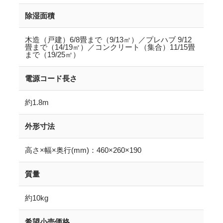
除湿面積
木造（戸建）6/8畳まで（9/13㎡）／プレハブ 9/12
畳まで（14/19㎡）／コンクリート（集合）11/15畳
まで（19/25㎡）
電源コード長さ
約1.8m
外形寸法
高さ×幅×奥行(mm)：460×260×190
質量
約10kg
希望小売価格