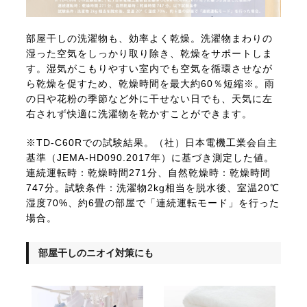
部屋干しの洗濯物も、効率よく乾燥。洗濯物まわりの
湿った空気をしっかり取り除き、乾燥をサポートしま
す。湿気がこもりやすい室内でも空気を循環させなが
ら乾燥を促すため、乾燥時間を最大約60％短縮※。雨
の日や花粉の季節など外に干せない日でも、天気に左
右されず快適に洗濯物を乾かすことができます。
※TD-C60Rでの試験結果。（社）日本電機工業会自主
基準（JEMA-HD090.2017年）に基づき測定した値。
連続運転時：乾燥時間271分、自然乾燥時：乾燥時間
747分。試験条件：洗濯物2kg相当を脱水後、室温20℃
湿度70%、約6畳の部屋で「連続運転モード」を行った
場合。
部屋干しのニオイ対策にも