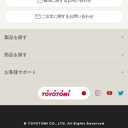
mail
修理に関するお問い合わせ
mail
ご注文に関するお問い合わせ
製品を探す
部品を探す
お客様サポート
© TOYOTOMI CO., LTD. All Rights Reserved