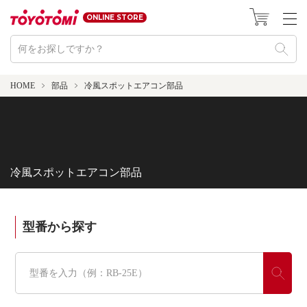
ONLINE STORE
HOME
部品
冷風スポットエアコン部品
冷風スポットエアコン部品
型番から探す