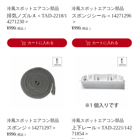
冷風スポットエアコン部品
冷風スポットエアコン部品
排気ノズルＡ＜TAD-2218/1
スポンジシール＜14271296
4271230＞
＞
¥
990
¥
990
税込
税込
カートに入れる
カートに入れる
冷風スポットエアコン部品
冷風スポットエアコン部品
スポンジ＜14271297＞
上下レール＜TAD-2221/142
71854＞
¥
990
税込