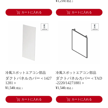
¥
1,210
税込
カートに入れる
カートに入れる
冷風スポットエアコン部品
冷風スポットエアコン部品
ダクトパネルカバー＜1427
ダクトパネルカバー＜TAD
1281＞
-2220/14271881＞
¥
1,540
¥
1,540
税込
税込
カートに入れる
カートに入れる