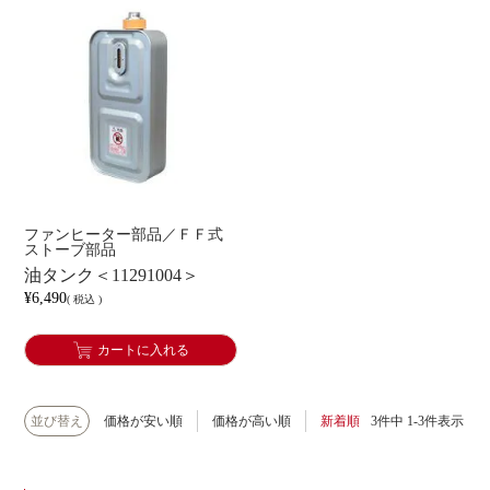
ファンヒーター部品／ＦＦ式
ストーブ部品
油タンク＜11291004＞
¥
6,490
税込
カートに入れる
並び替え
価格が安い順
価格が高い順
新着順
3
件中
1
-
3
件表示