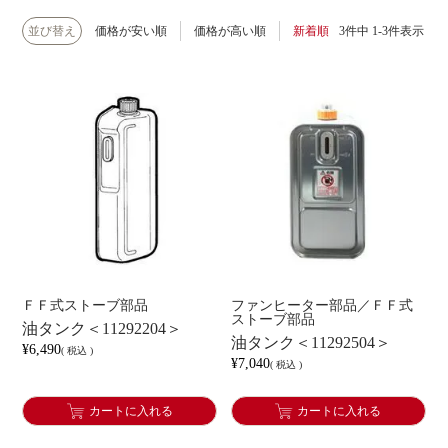
並び替え
価格が安い順
価格が高い順
新着順
3
件中
1
-
3
件表示
ＦＦ式ストーブ部品
ファンヒーター部品／ＦＦ式
ストーブ部品
油タンク＜11292204＞
油タンク＜11292504＞
¥
6,490
税込
¥
7,040
税込
カートに入れる
カートに入れる