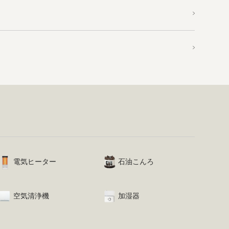
電気ヒーター
石油こんろ
空気清浄機
加湿器