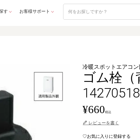
探す
お客様サポート
冷暖スポットエアコン
ゴム栓（
1427051
¥
660
税込
レビューを書く
お気に入りに登録する