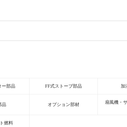
ター部品
FF式ストーブ部品
加
扇風機・
部品
オプション部材
ト燃料