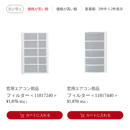
並び替え
価格が安い順
価格が高い順
新着順
2
件中
1
-
2
件表示
窓用エアコン部品
窓用エアコン部品
フィルター＜11817240＞
フィルター＜11817440＞
¥
1,870
¥
1,870
税込
税込
カートに入れる
カートに入れる