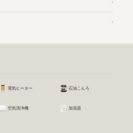
電気ヒーター
石油こんろ
空気清浄機
加湿器