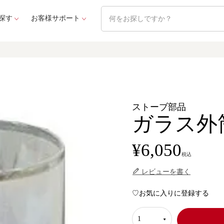
探す
お客様サポート
ストーブ部品
ガラス外筒
¥
6,050
税込
レビューを書く
お気に入りに登録する