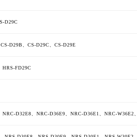
S-D29C
、CS-D29B、CS-D29C、CS-D29E
、HRS-FD29C
、NRC-D32E8、NRC-D36E9、NRC-D36E1、NRC-W36E2
6、NRS-D30E8、NRS-D30E9、NRS-D30E1、NRS-W30E2