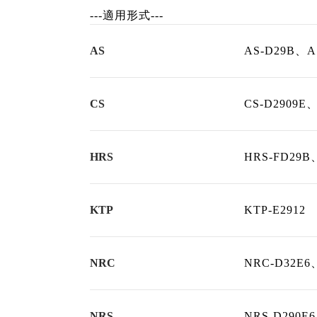
---適用形式---
AS
AS-D29B、A
CS
CS-D2909E
HRS
HRS-FD29B
KTP
KTP-E2912
NRC
NRC-D32E6
NRS
NRS-D290E