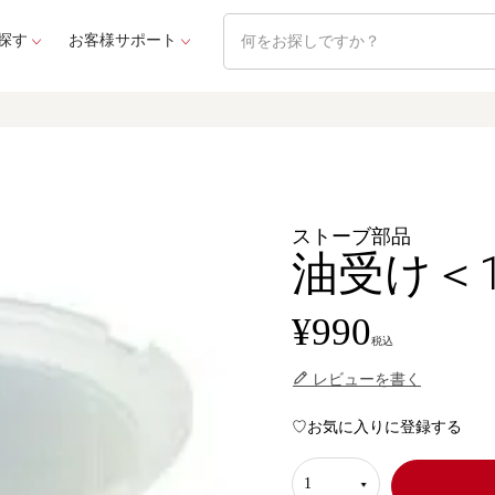
探す
お客様サポート
ストーブ部品
油受け＜11
¥
990
税込
レビューを書く
お気に入りに登録する