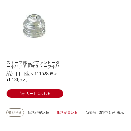
ストーブ部品／ファンヒータ
ー部品／ＦＦ式ストーブ部品
給油口口金＜11152808＞
¥
1,100
税込
カートに入れる
並び替え
価格が安い順
価格が高い順
新着順
3
件中
1
-
3
件表示