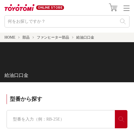
ONLINE STORE
HOME
部品
ファンヒーター部品
給油口口金
給油口口金
型番から探す