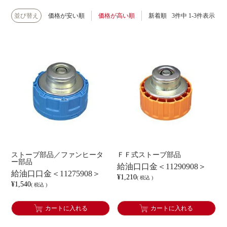
並び替え
価格が安い順
価格が高い順
新着順
3
件中
1
-
3
件表示
ストーブ部品／ファンヒータ
ＦＦ式ストーブ部品
ー部品
給油口口金＜11290908＞
給油口口金＜11275908＞
¥
1,210
税込
¥
1,540
税込
カートに入れる
カートに入れる