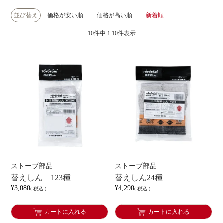
並び替え
価格が安い順
価格が高い順
新着順
10
件中
1
-
10
件表示
ストーブ部品
ストーブ部品
替えしん 123種
替えしん24種
¥
3,080
¥
4,290
税込
税込
カートに入れる
カートに入れる