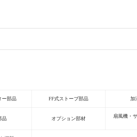
ター部品
FF式ストーブ部品
加
扇風機・
部品
オプション部材